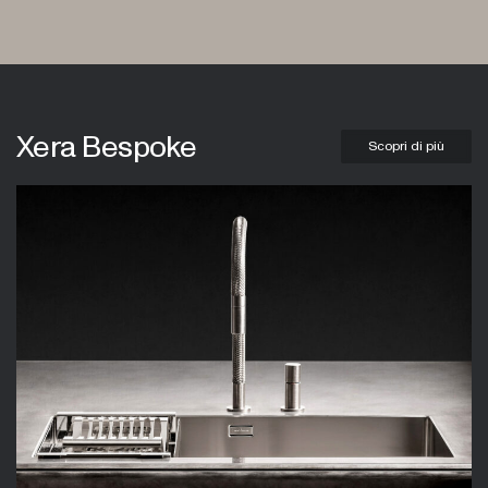
Salone del Mobile 2026
Xera Bespoke
View more
Scopri di più